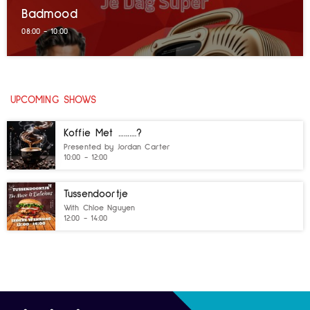
Badmood
08:00 - 10:00
UPCOMING SHOWS
Koffie Met ……….?
Presented by Jordan Carter
10:00 - 12:00
Tussendoortje
With Chloe Nguyen
12:00 - 14:00