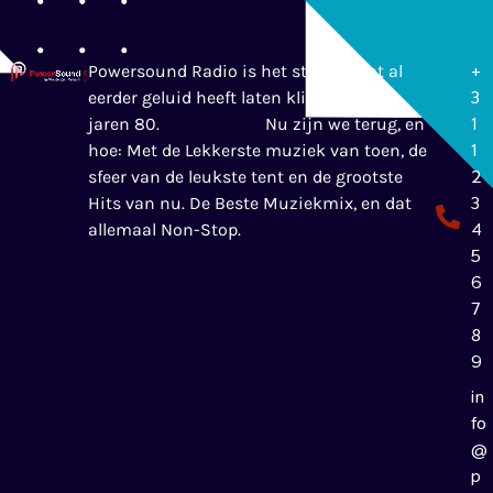
+
Powersound Radio is het station wat al
3
eerder geluid heeft laten klinken in de
1
jaren 80.
Nu zijn we terug, en
1
hoe: Met de Lekkerste muziek van toen, de
2
sfeer van de leukste tent en de grootste
3
Hits van nu. De Beste Muziekmix, en dat
4
allemaal Non-Stop.
5
6
7
8
9
in
fo
@
p