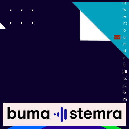
o
w
e
rs
o
u
n
d
r
a
di
o.
c
o
m