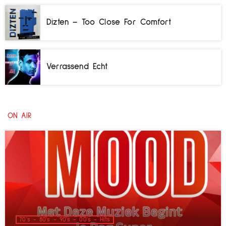
Dizten – Too Close For Comfort
Verrassend Echt
ON AIR
70's - 80's - 90's - 00's - Hits