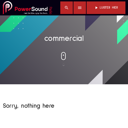
search
menu
play_arrow
LUISTER HIER
commercial
Sorry, nothing here