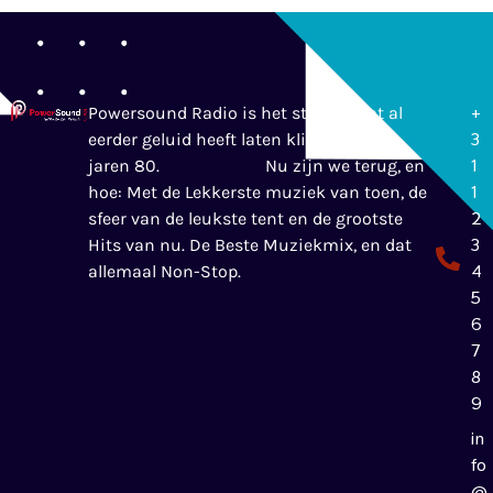
+
Powersound Radio is het station wat al
3
eerder geluid heeft laten klinken in de
1
jaren 80.
Nu zijn we terug, en
1
hoe: Met de Lekkerste muziek van toen, de
2
sfeer van de leukste tent en de grootste
3
Hits van nu. De Beste Muziekmix, en dat
4
allemaal Non-Stop.
5
6
7
8
9
in
fo
@