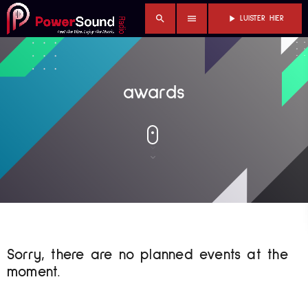
search
menu
play_arrow
LUISTER HIER
awards
Sorry, there are no planned events at the
moment.